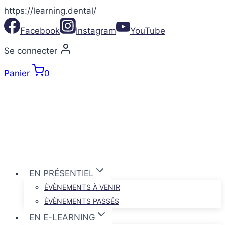
https://learning.dental/
Aller
Facebook
Instagram
YouTube
au
contenu
Se connecter
Panier
0
EN PRÉSENTIEL
ÉVÈNEMENTS À VENIR
ÉVÈNEMENTS PASSÉS
EN E-LEARNING