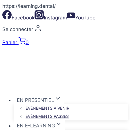
https://learning.dental/
Aller
Facebook
Instagram
YouTube
au
contenu
Se connecter
Panier
0
EN PRÉSENTIEL
ÉVÈNEMENTS À VENIR
ÉVÈNEMENTS PASSÉS
EN E-LEARNING